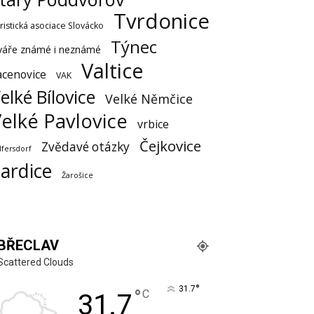
Tvrdonice
ristická asociace Slovácko
Týnec
váře známé i neznámé
Valtice
acenovice
VAK
elké Bílovice
Velké Němčice
elké Pavlovice
vrbice
Čejkovice
Zvědavé otázky
lfersdorf
ardice
Žarošice
BŘECLAV
Scattered Clouds
°
31.7
°
C
31.7