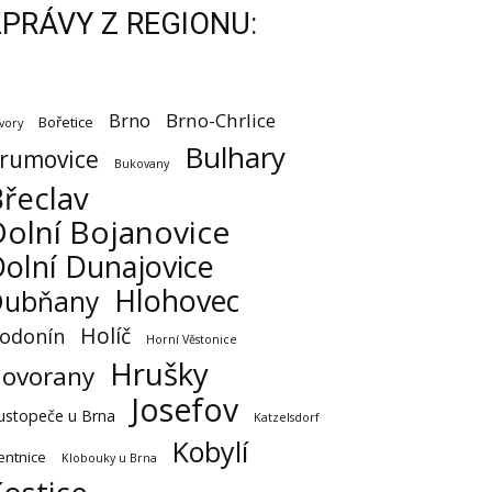
ZPRÁVY Z REGIONU:
Brno
Brno-Chrlice
Bořetice
vory
Bulhary
rumovice
Bukovany
řeclav
olní Bojanovice
olní Dunajovice
Hlohovec
Dubňany
Holíč
odonín
Horní Věstonice
Hrušky
ovorany
Josefov
ustopeče u Brna
Katzelsdorf
Kobylí
entnice
Klobouky u Brna