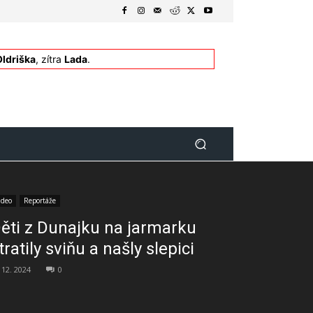
Oldriška
, zítra
Lada
.
ideo
Reportáže
ěti z Dunajku na jarmarku
tratily sviňu a našly slepici
 12. 2024
0