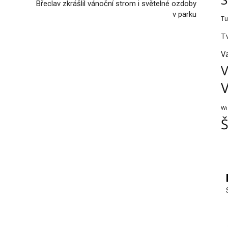
Břeclav zkrášlil vánoční strom i světelné ozdoby
v parku
Tu
T
V
V
V
Wi
Š