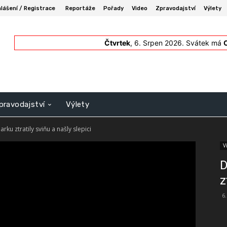
hlášení / Registrace
Reportáže
Pořady
Video
Zpravodajství
Výlety
Čtvrtek
, 6. Srpen 2026.
Svátek má
pravodajství
Výlety
rku ztratily sviňu a našly slepici
V
D
z
6.