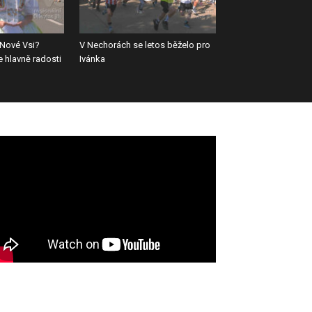
Nové Vsi?
V Nechorách se letos běželo pro
e hlavně radosti
Ivánka