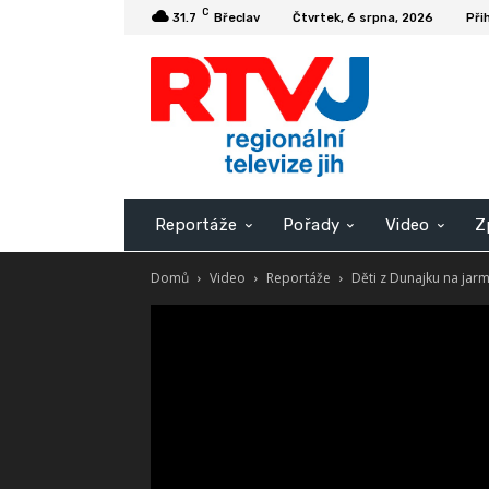
C
31.7
Břeclav
Čtvrtek, 6 srpna, 2026
Při
Reportáže
Pořady
Video
Z
Domů
Video
Reportáže
Děti z Dunajku na jarma