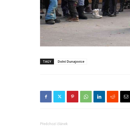
TAGY
Dolní Dunajovice
Předchozí článek