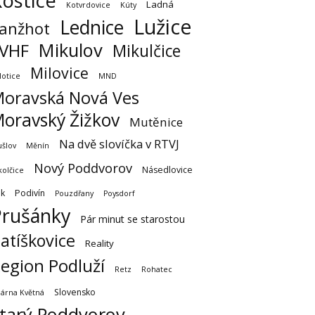
ostice
Ladná
Kotvrdovice
Kúty
Lužice
Lednice
anžhot
Mikulov
VHF
Mikulčice
Milovice
lotice
MND
oravská Nová Ves
oravský Žižkov
Mutěnice
Na dvě slovíčka v RTVJ
šlov
Měnín
Nový Poddvorov
Násedlovice
kolčice
k
Podivín
Pouzdřany
Poysdorf
Prušánky
Pár minut se starostou
atíškovice
Reality
egion Podluží
Retz
Rohatec
Slovensko
lárna Květná
tarý Poddvorov