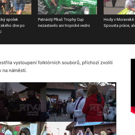
ecký spolek
Patnáctý Plkač Trophy Cup
Hody v Moravské 
tského dne po
nezastavilo ani tropické vedro
Spousta práce, al
c
třila vystoupení folklórních souborů, příchozí zvolili
k na náměstí.