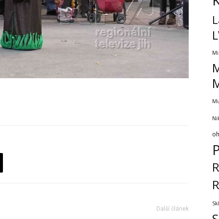
K
L
L
Mi
M
M
Mu
Ni
oh
R
R
Sk
Další článek
S