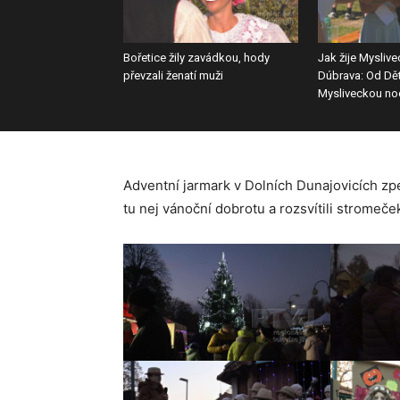
Bořetice žily zavádkou, hody
Jak žije Mysliv
převzali ženatí muži
Dúbrava: Od Dě
Mysliveckou no
Adventní jarmark v Dolních Dunajovicích zpes
tu nej vánoční dobrotu a rozsvítili stromeče