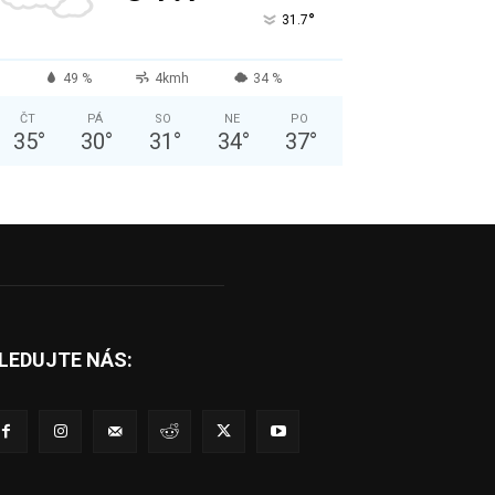
°
31.7
49 %
4kmh
34 %
ČT
PÁ
SO
NE
PO
35
°
30
°
31
°
34
°
37
°
LEDUJTE NÁS: