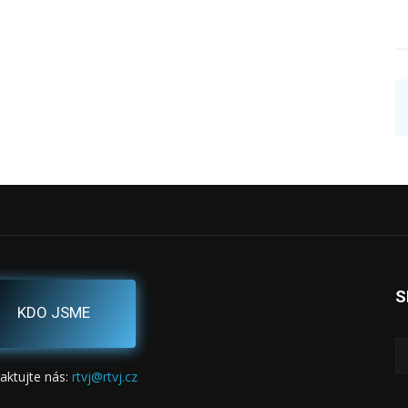
S
KDO JSME
aktujte nás:
rtvj@rtvj.cz