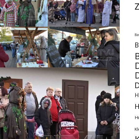
Ba
B
B
D
D
H
H
H
Kl